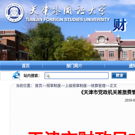
|
|
首页
部门简介
通
站内搜索：
当前位置：
首页
>>
规章制度
>>
上级规章制度
>>
核算管理
>>
正文
《天津市党政机关差旅费管理
2019-0