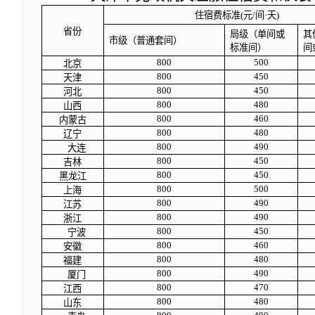
住宿费标准
(
元
/
间·天
)
省份
局级（单间或
其
市级（普通套间）
标准间）
间
800
500
北京
800
450
天津
800
450
河北
800
480
山西
800
460
内蒙古
800
480
辽宁
800
490
大连
800
450
吉林
800
450
黑龙江
800
500
上海
800
490
江苏
800
490
浙江
800
450
宁波
800
460
安徽
800
480
福建
800
490
厦门
800
470
江西
800
480
山东